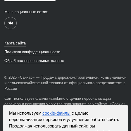
Мы в социальных сетях:
Карта сайта
Политика конфиденциальности
Обработка персональных данных
© 2026 «Санкар» — Продажа дорожно-строительной, коммунальной
и сельскохозяйственной техники от официального представителя в
России
Сайт использует файлы «cookie», с целью персонализации
сервисов и повышения удобства пользования веб-сайтом. «Cookie»
представляют собой небольшие файлы, содержащие информацию
Мы используем
cookie-файлы
с целью
о предыдущих посещениях веб-сайта. Если вы не хотите
персонализации сервисов и улучшения работы сайта.
использовать файлы «cookie», измените настройки браузера.
Продолжая использовать данный сайт, вы