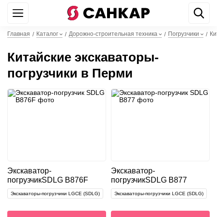
+7 499 842 22 44
WhatsApp
Главная
Каталог
Дорожно-строительная техника
Погрузчики
Ки
/
/
/
/
Китайские экскаваторы-
погрузчики в Перми
Экскаватор-
Экскаватор-
погрузчик
SDLG B876F
погрузчик
SDLG B877
Экскаваторы-погрузчики LGCE (SDLG)
Экскаваторы-погрузчики LGCE (SDLG)