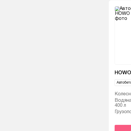
HOWO
Автобет
Колесн
Водяна
400 л
Грузоп