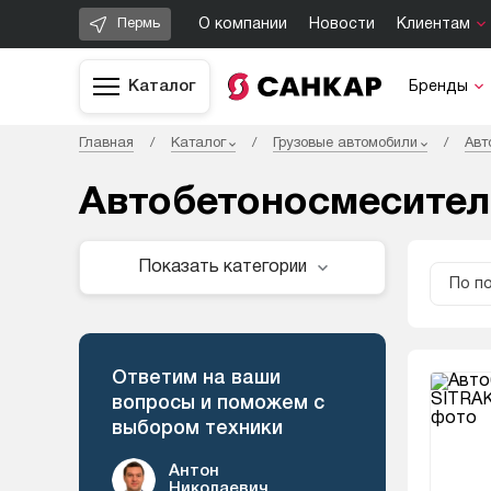
О компании
Новости
Клиентам
Пермь
Каталог
Бренды
Главная
/
Каталог
/
Грузовые автомобили
/
Авт
Автобетоносмесители
Показать категории
По п
Ответим на ваши
вопросы и поможем с
выбором техники
Антон
Николаевич