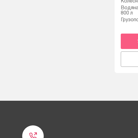
Колесн
Водяна
800 л
Грузоп