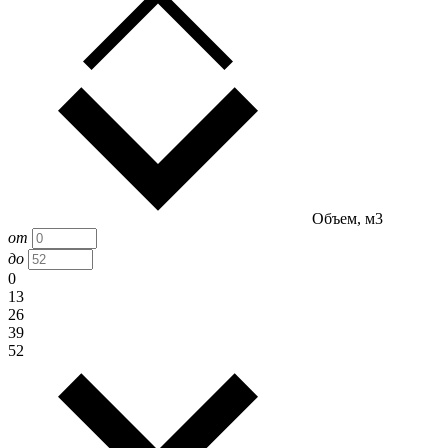
Объем, м3
от
до
0
13
26
39
52