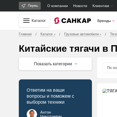
О компании
Новости
Клиентам
Пермь
Каталог
Бренды
Главная
Каталог
Грузовые автомобили
Тяга
/
/
/
Китайские тягачи в 
Показать категории
По по
Ответим на ваши
вопросы и поможем с
выбором техники
Антон
Николаевич