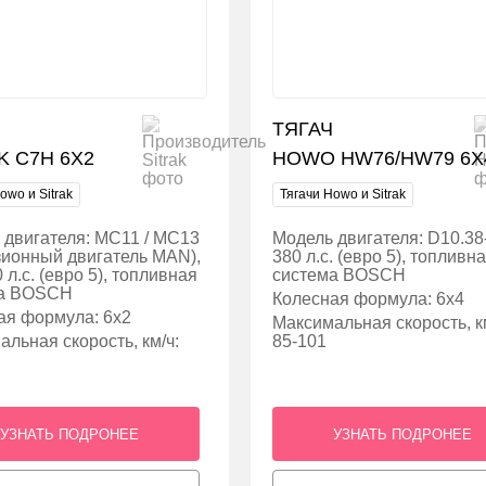
ТЯГАЧ
K C7H 6X2
HOWO HW76/HW79 6X
owo и Sitrak
Тягачи Howo и Sitrak
 двигателя: MC11 / MC13
Модель двигателя: D10.38
зионный двигатель MAN),
380 л.с. (евро 5), топливн
 л.с. (евро 5), топливная
система BOSCH
ма BOSCH
Колесная формула: 6х4
ая формула: 6х2
Максимальная скорость, км
льная скорость, км/ч:
85-101
УЗНАТЬ ПОДРОНЕЕ
УЗНАТЬ ПОДРОНЕЕ