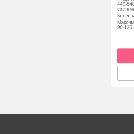
440-540
систе
Колесн
Максима
90-125