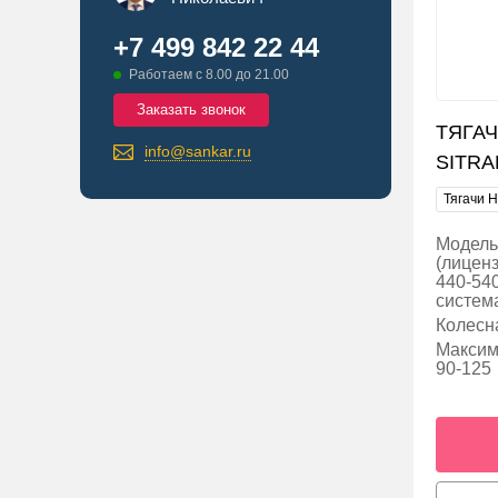
+7 499 842 22 44
Работаем с 8.00 до 21.00
Заказать звонок
ТЯГАЧ
info@sankar.ru
SITRA
Тягачи H
Модель
(лицен
440-540
систе
Колесн
Максима
90-125