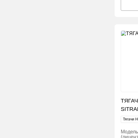
ТЯГАЧ
SITRA
Тягачи H
Модель
(лицен