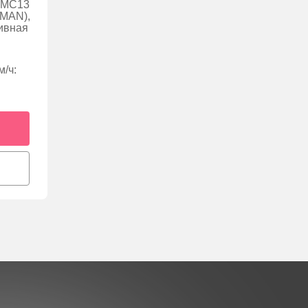
/ MC13
 MAN),
ливная
/ч: