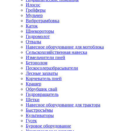
Илосос
Грейферы
Мульчер
Вибротрамбовка
Каток
Шнекороторы
Гидромолот
Отвалы
Навесное оборудование для мотоблока
Сельскохозяйственная навеска
Измельчители пней
Бетонолом
Пескосолеразбрасыватели
Лесные захваты
Корчеватель пней
Крашер
Обрубщик свай
Гидровращатель
Щетки
Навесное оборудование для трактора
Быстросъёмы
Культиваторы
Гусек
Буровое оборудование