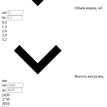
Объём ковша, м3
от
до
0.0
1.3
2.6
3.9
5.2
Высота выгрузки,
мм
от
до
2450
2730
3010