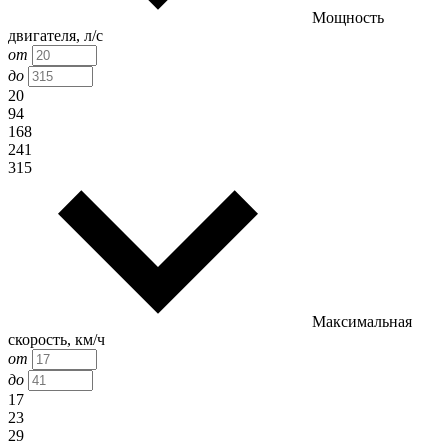
Мощность
двигателя, л/с
от
до
20
94
168
241
315
Максимальная
скорость, км/ч
от
до
17
23
29