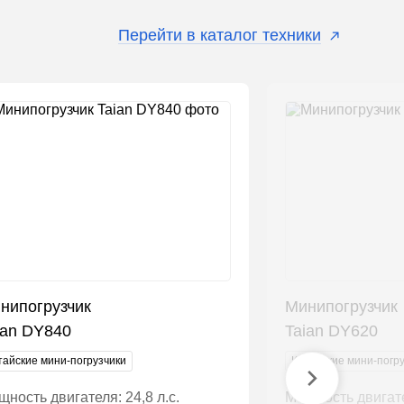
Перейти в каталог техники
нипогрузчик
Минипогрузчик
ian DY840
Taian DY620
тайские мини-погрузчики
Китайские мини-погр
ность двигателя: 24,8 л.с.
Мощность двигател