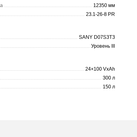
ра
12350 мм
23.1-26-8 PR
SANY D07S3T3
Уровень III
24×100 VxAh
300 л
150 л