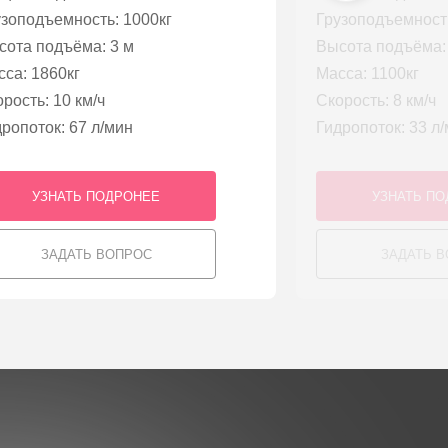
узоподъемность: 1000кг
Грузоподъемность
сота подъёма: 3 м
Высота подъёма:
са: 1860кг
Масса: 1100кг
рость: 10 км/ч
Скорость: 8 км/ч
ропоток: 67 л/мин
Гидропоток: 33 л
УЗНАТЬ ПОДРОНЕЕ
УЗНАТЬ П
ЗАДАТЬ ВОПРОС
ЗАДАТЬ 