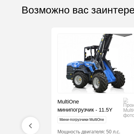
Возможно вас заинтере
MultiOne
минипогрузчик - 11.5Y
r
Мини-погрузчики MultiOne
асса: 22500 кг
Мощность двигателя: 50 л.с.